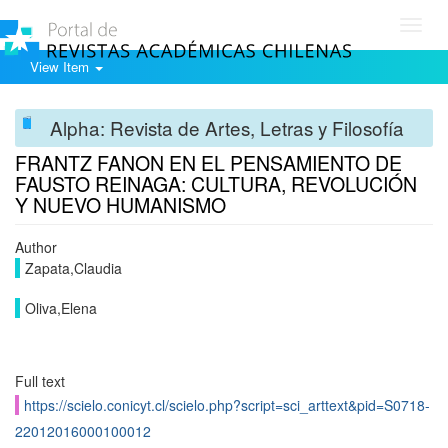
Toggl
navig
View Item
Alpha: Revista de Artes, Letras y Filosofía
FRANTZ FANON EN EL PENSAMIENTO DE
FAUSTO REINAGA: CULTURA, REVOLUCIÓN
Y NUEVO HUMANISMO
Author
Zapata,Claudia
Oliva,Elena
Full text
https://scielo.conicyt.cl/scielo.php?script=sci_arttext&pid=S0718-
22012016000100012