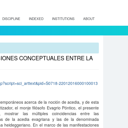
DISCIPLINE
INDEXED
INSTITUTIONS
ABOUT
IONES CONCEPTUALES ENTRE LA
lo.php?script=sci_arttext&pid=S0718-22012016000100013
temporáneos acerca de la noción de acedia, y de esta
izador, el monje filósofo Evagrio Póntico, el presente
, mostrar las múltiples coincidencias entre las
cas de la acedia evagriana y las de la denominada
a heideggeriano. En el marco de las manifestaciones