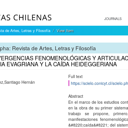
JOURNALS
ta de Artes, Letras y Filosofía
View Item
pha: Revista de Artes, Letras y Filosofía
ERGENCIAS FENOMENOLÓGICAS Y ARTICULAC
IA EVAGRIANA Y LA CAÍDA HEIDEGGERIANA
Full text
z,Santiago Hernán
https://scielo.conicyt.cl/scie
Abstract
En el marco de los estudios con
en la obra de su primer sistemat
trabajo se propone, primero
manifestaciones fenomenológi
&#8220;caída&#8221; del sistem