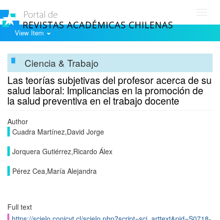
Toggl
navig
View Item
Ciencia & Trabajo
Las teorías subjetivas del profesor acerca de su
salud laboral: Implicancias en la promoción de
la salud preventiva en el trabajo docente
Author
Cuadra Martínez,David Jorge
Jorquera Gutiérrez,Ricardo Álex
Pérez Cea,María Alejandra
Full text
https://scielo.conicyt.cl/scielo.php?script=sci_arttext&pid=S0718-