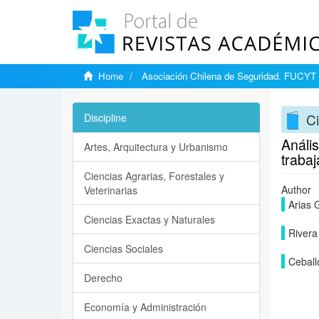
Home
Asociación Chilena de Seguridad. FUCYT
Ci
Discipline
Anális
Artes, Arquitectura y Urbanismo
traba
Ciencias Agrarias, Forestales y
Author
Veterinarias
Arias 
Ciencias Exactas y Naturales
Rivera
Ciencias Sociales
Ceball
Derecho
Economía y Administración