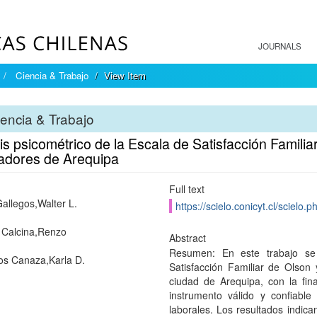
JOURNALS
Ciencia & Trabajo
View Item
encia & Trabajo
is psicométrico de la Escala de Satisfacción Famili
jadores de Arequipa
Full text
Gallegos,Walter L.
https://scielo.conicyt.cl/scie
 Calcina,Renzo
Abstract
Resumen: En este trabajo se 
os Canaza,Karla D.
Satisfacción Familiar de Olson
ciudad de Arequipa, con la fina
instrumento válido y confiable
laborales. Los resultados indic