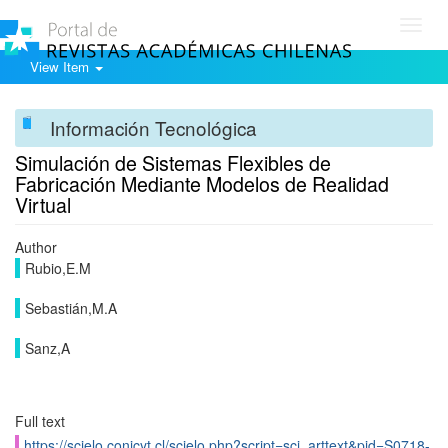
Toggl
navig
View Item
Información Tecnológica
Simulación de Sistemas Flexibles de
Fabricación Mediante Modelos de Realidad
Virtual
Author
Rubio,E.M
Sebastián,M.A
Sanz,A
Full text
https://scielo.conicyt.cl/scielo.php?script=sci_arttext&pid=S0718-