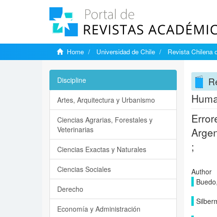
Home
Universidad de Chile
Revista Chilena 
Re
Discipline
Human
Artes, Arquitectura y Urbanismo
Error
Ciencias Agrarias, Forestales y
Veterinarias
Argen
;
Ciencias Exactas y Naturales
Ciencias Sociales
Author
Buedo,
Derecho
Silber
Economía y Administración