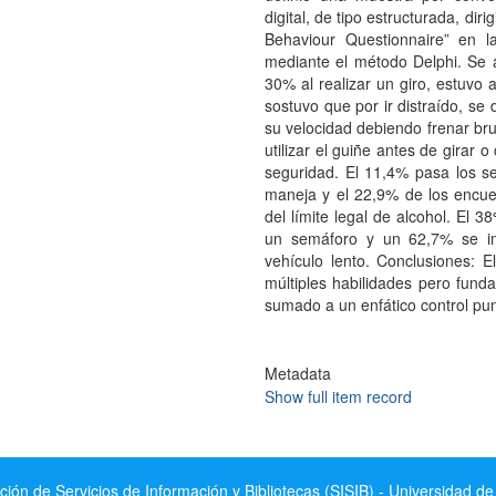
digital, de tipo estructurada, dir
Behaviour Questionnaire” en l
mediante el método Delphi. Se a
30% al realizar un giro, estuvo
sostuvo que por ir distraído, se
su velocidad debiendo frenar bru
utilizar el guiñe antes de girar 
seguridad. El 11,4% pasa los se
maneja y el 22,9% de los encu
del límite legal de alcohol. El 
un semáforo y un 62,7% se im
vehículo lento. Conclusiones: 
múltiples habilidades pero fund
sumado a un enfático control pun
Metadata
Show full item record
ción de Servicios de Información y Bibliotecas (SISIB) - Universidad de