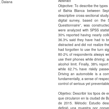
Abstract
, Daiana
Objective: To describe the types
of Bahia Blanca between Sept
descriptive cross-sectional stud
digital survey, based on the S
Questionnaire”, was constructe
were analyzed with SPSS statisti
30% reported having nearly colli
36.3% said they have had to br
distracted and did not realize t
had forgotten to use the turn sig
80-2% of respondents always wea
use their phones while driving; a
alcohol limit. Finally, 38% report
while 62.7% have riskily passe
Driving an automobile is a comp
fundamentally, a sense of respect
control of serious yet preventab
Objetivo: Describir los tipos de
que circularon en la ciudad de B
de 2015. Método: Estudio descr
definió una muestra por conv