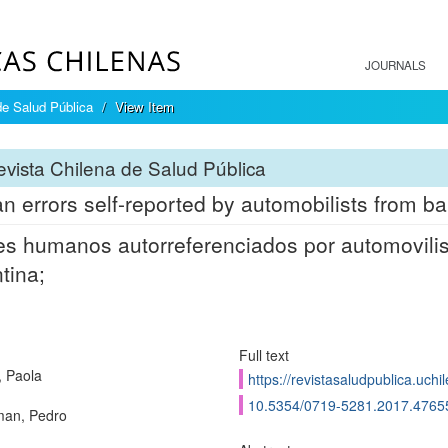
JOURNALS
de Salud Pública
View Item
vista Chilena de Salud Pública
 errors self-reported by automobilists from ba
es humanos autorreferenciados por automovilis
tina;
Full text
 Paola
https://revistasaludpublica.uch
10.5354/0719-5281.2017.4765
man, Pedro