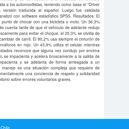
igida a los automovilistas, teniendo como base el “Driver
a versión traducida al español. Luego fue validada
nalizó con software estadístico SPSS. Resultados: El
 a punto de chocar con una bicicleta o moto. Un 36,3%
 dio cuenta tarde de que el vehículo de adelante redujo
scamente para evitar el choque, el 25,3% se olvida de
o cambiar de carril. El 80,2% usa siempre el cinturón de
máforos en rojo. Un 43,9% utiliza el celular mientras
estados reconoce que alguna vez condujo por encima
38% se impacienta y acelera bruscamente a la salida de
pacienta y se adelanta de forma arriesgada a un
El manejo es una situación compleja que requiere de
amentalmente una conciencia de respeto y solidaridad
itorio sobre errores voluntarios graves.
 Chile