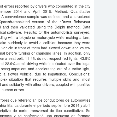
 of errors reported by drivers who commuted in the city
ember 2014 and April 2015. Method: Quantitative
y. A convenience sample was defined, and a structured
panish-translated version of the “Driver Behaviour
d and then validated using the Delphi method. Data
cal software. Results: Of the automobilists surveyed,
ding with a bicycle or motorcycle while making a turn;
ake suddenly to avoid a collision because they were
he vehicle in front of them had slowed down; and 25.3%
nal before turning or changing lanes. In addition, only
r a seat belt; 11-4% do not respect red lights; 43.9%
nd 22.9% admit driving while intoxicated over the legal
 being impatient and accelerating out of a traffic light,
d a slower vehicle, due to impatience. Conclusions:
lex situation that requires multiple skills and, most
 and solidarity with other drivers, coupled with punitive
le human errors.
 errores que referencian los conductores de automóviles
ahía Blanca durante el período septiembre 2014 y abril
iptivo de corte transversal de tipo cuantitativo. Se
eniencia y se confeccionó una encuesta en formato