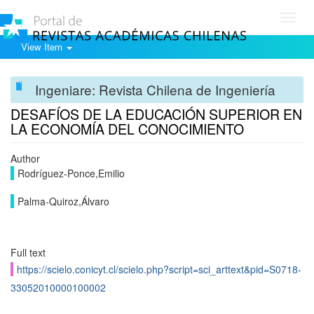
Toggl
navig
View Item
Ingeniare: Revista Chilena de Ingeniería
DESAFÍOS DE LA EDUCACIÓN SUPERIOR EN
LA ECONOMÍA DEL CONOCIMIENTO
Author
Rodríguez-Ponce,Emilio
Palma-Quiroz,Álvaro
Full text
https://scielo.conicyt.cl/scielo.php?script=sci_arttext&pid=S0718-
33052010000100002