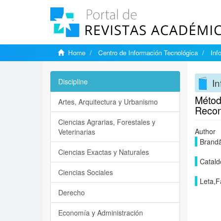
Home
Centro de Información Tecnológica
Inf
In
Discipline
Método
Artes, Arquitectura y Urbanismo
Recon
Ciencias Agrarias, Forestales y
Author
Veterinarias
Brandã
Ciencias Exactas y Naturales
Catald
Ciencias Sociales
Leta,F
Derecho
Economía y Administración