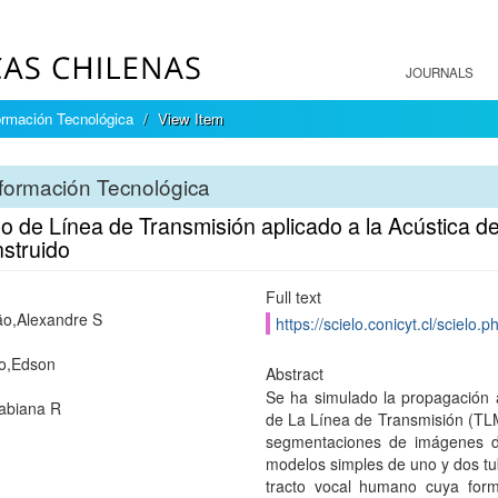
JOURNALS
ormación Tecnológica
View Item
formación Tecnológica
 de Línea de Transmisión aplicado a la Acústica de
struido
Full text
o,Alexandre S
https://scielo.conicyt.cl/scie
o,Edson
Abstract
Se ha simulado la propagación 
abiana R
de La Línea de Transmisión (TLM)
segmentaciones de imágenes de
modelos simples de uno y dos tu
tracto vocal humano cuya forma