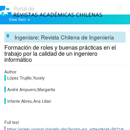
Toggl
navig
View Item
Ingeniare: Revista Chilena de Ingeniería
Formación de roles y buenas prácticas en el
trabajo por la calidad de un ingeniero
informático
Author
López Trujillo,Yucely
André Ampuero,Margarita
Infante Abreu,Ana Lilian
Full text
https://scielo.conicyt.cl/scielo.php?script=sci_arttext&pid=S0718-