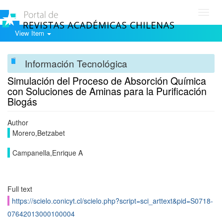
Toggl
navig
View Item
Información Tecnológica
Simulación del Proceso de Absorción Química
con Soluciones de Aminas para la Purificación
Biogás
Author
Morero,Betzabet
Campanella,Enrique A
Full text
https://scielo.conicyt.cl/scielo.php?script=sci_arttext&pid=S0718-
07642013000100004