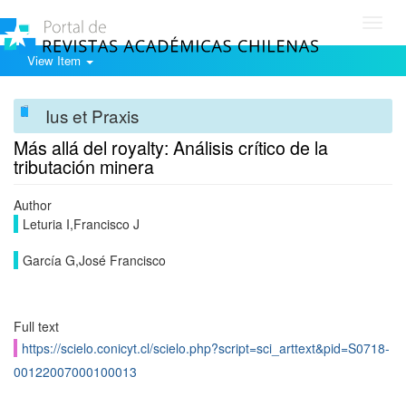
Toggl
navig
View Item
Ius et Praxis
Más allá del royalty: Análisis crítico de la
tributación minera
Author
Leturia I,Francisco J
García G,José Francisco
Full text
https://scielo.conicyt.cl/scielo.php?script=sci_arttext&pid=S0718-
00122007000100013