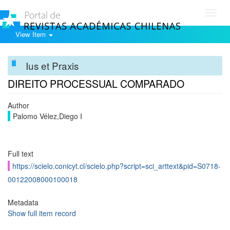
Toggl
navig
View Item
Ius et Praxis
DIREITO PROCESSUAL COMPARADO
Author
Palomo Vélez,Diego I
Full text
https://scielo.conicyt.cl/scielo.php?script=sci_arttext&pid=S0718-
00122008000100018
Metadata
Show full item record