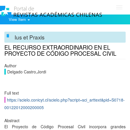
Toggl
navig
View Item
Ius et Praxis
EL RECURSO EXTRAORDINARIO EN EL
PROYECTO DE CÓDIGO PROCESAL CIVIL
Author
Delgado Castro,Jordi
Full text
https://scielo.conicyt.cl/scielo.php?script=sci_arttext&pid=S0718-
00122012000200005
Abstract
El Proyecto de Código Procesal Civil incorpora grandes