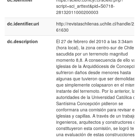
script=sci_arttext&pid=S0718-
28132011000200003
dc.identifier.uri
http://revistaschilenas.uchile.cl/handle/225
61630
dc.description
El 27 de febrero del 2010 a las 3:34am
(hora local), la zona centro-sur de Chile f
sacudida por un terremoto magnitud
momento 8,8. A consecuencia de ello vari
iglesias de la Arquidiócesis de Concepció
sufrieron daños desde menores hasta
algunas que tuvieron que ser demolidas o
que simplemente colapsaron en el mismo
instante del terremoto. Por lo anterior, las
autoridades de la Universidad Católica de 
Santísima Concepción pidieron se
conformara una comisión para revisar est
iglesias y capillas. A través de un trabajo 
ingenieros, arquitectos y constructores qu
constituyeron esta comisión, se logró tene
una evaluación de estas construcciones. 