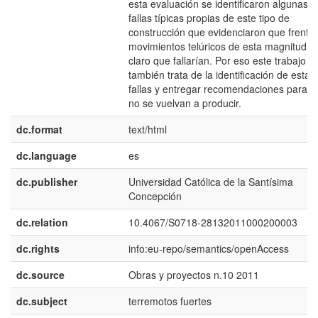
esta evaluación se identificaron algunas
fallas típicas propias de este tipo de
construcción que evidenciaron que frente
movimientos telúricos de esta magnitud e
claro que fallarían. Por eso este trabajo
también trata de la identificación de estas
fallas y entregar recomendaciones para q
no se vuelvan a producir.
dc.format
text/html
dc.language
es
dc.publisher
Universidad Católica de la Santísima
Concepción
dc.relation
10.4067/S0718-28132011000200003
dc.rights
info:eu-repo/semantics/openAccess
dc.source
Obras y proyectos n.10 2011
dc.subject
terremotos fuertes