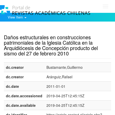
Toggl
navig
View Item
Show simple item record
Daños estructurales en construcciones
patrimoniales de la Iglesia Católica en la
Arquidiócesis de Concepción producto del
sismo del 27 de febrero 2010
dc.creator
Bustamante,Guillermo
dc.creator
Aránguiz,Rafael
dc.date
2011-01-01
dc.date.accessioned
2019-04-25T12:45:15Z
dc.date.available
2019-04-25T12:45:15Z
dc.identifier
https://scielo.conicyt.cl/scielo.php?