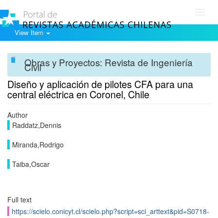
Toggl
navig
View Item
Obras y Proyectos: Revista de Ingeniería
Civil
Diseño y aplicación de pilotes CFA para una
central eléctrica en Coronel, Chile
Author
Raddatz,Dennis
Miranda,Rodrigo
Taiba,Oscar
Full text
https://scielo.conicyt.cl/scielo.php?script=sci_arttext&pid=S0718-