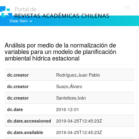
Toggl
navig
View Item
Show simple item record
Análisis por medio de la normalización de
variables para un modelo de planificación
ambiental hídrica estacional
dc.creator
Rodríguez,Juan Pablo
dc.creator
Suazo,Álvaro
dc.creator
Santelices,Iván
dc.date
2016-12-01
dc.date.accessioned
2019-04-25T12:45:23Z
dc.date.available
2019-04-25T12:45:23Z