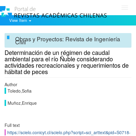
Toggl
navig
View Item
Obras y Proyectos: Revista de Ingeniería
Civil
Determinación de un régimen de caudal
ambiental para el río Ñuble considerando
actividades recreacionales y requerimientos de
hábitat de peces
Author
Toledo,Sofia
Muñoz,Enrique
Full text
https://scielo.conicyt.cl/scielo.php?script=sci_arttext&pid=S0718-