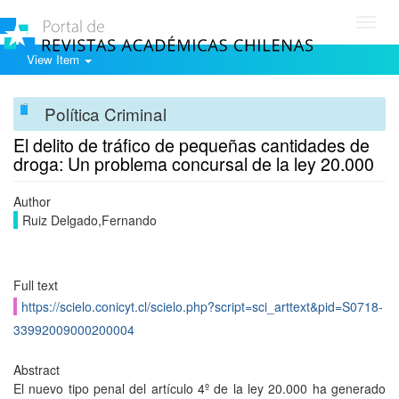
Toggl
navig
View Item
Política Criminal
El delito de tráfico de pequeñas cantidades de
droga: Un problema concursal de la ley 20.000
Author
Ruiz Delgado,Fernando
Full text
https://scielo.conicyt.cl/scielo.php?script=sci_arttext&pid=S0718-
33992009000200004
Abstract
El nuevo tipo penal del artículo 4º de la ley 20.000 ha generado