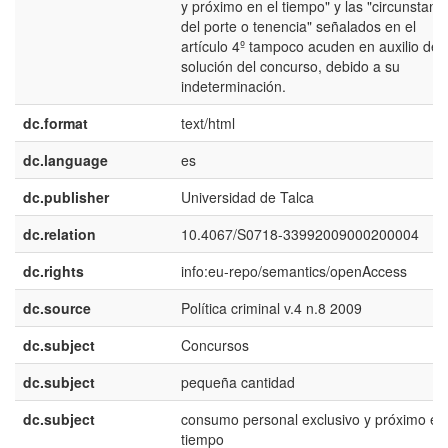
y próximo en el tiempo" y las "circunstanc
del porte o tenencia" señalados en el
artículo 4º tampoco acuden en auxilio de l
solución del concurso, debido a su
indeterminación.
dc.format
text/html
dc.language
es
dc.publisher
Universidad de Talca
dc.relation
10.4067/S0718-33992009000200004
dc.rights
info:eu-repo/semantics/openAccess
dc.source
Política criminal v.4 n.8 2009
dc.subject
Concursos
dc.subject
pequeña cantidad
dc.subject
consumo personal exclusivo y próximo en 
tiempo