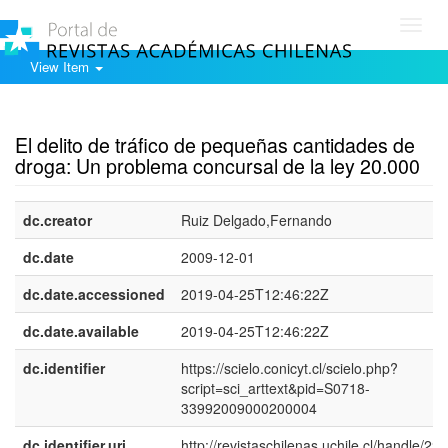
Toggl
navig
View Item
Show simple item record
El delito de tráfico de pequeñas cantidades de
droga: Un problema concursal de la ley 20.000
dc.creator
Ruiz Delgado,Fernando
dc.date
2009-12-01
dc.date.accessioned
2019-04-25T12:46:22Z
dc.date.available
2019-04-25T12:46:22Z
dc.identifier
https://scielo.conicyt.cl/scielo.php?
script=sci_arttext&pid=S0718-
33992009000200004
dc.identifier.uri
http://revistaschilenas.uchile.cl/handle/225