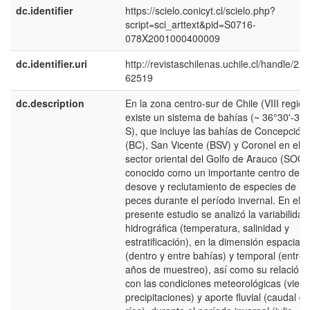
dc.identifier
https://scielo.conicyt.cl/scielo.php?
script=sci_arttext&pid=S0716-
078X2001000400009
dc.identifier.uri
http://revistaschilenas.uchile.cl/handle/225
62519
dc.description
En la zona centro-sur de Chile (VIII región
existe un sistema de bahías (~ 36°30'-37°
S), que incluye las bahías de Concepción
(BC), San Vicente (BSV) y Coronel en el
sector oriental del Golfo de Arauco (SOGA
conocido como un importante centro de
desove y reclutamiento de especies de
peces durante el período invernal. En el
presente estudio se analizó la variabilidad
hidrográfica (temperatura, salinidad y
estratificación), en la dimensión espacial
(dentro y entre bahías) y temporal (entre
años de muestreo), así como su relación
con las condiciones meteorológicas (vient
precipitaciones) y aporte fluvial (caudal de