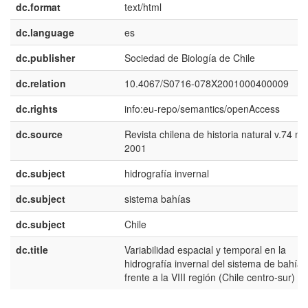
dc.format
text/html
dc.language
es
dc.publisher
Sociedad de Biología de Chile
dc.relation
10.4067/S0716-078X2001000400009
dc.rights
info:eu-repo/semantics/openAccess
dc.source
Revista chilena de historia natural v.74 n.
2001
dc.subject
hidrografía invernal
dc.subject
sistema bahías
dc.subject
Chile
dc.title
Variabilidad espacial y temporal en la
hidrografía invernal del sistema de bahías
frente a la VIII región (Chile centro-sur)