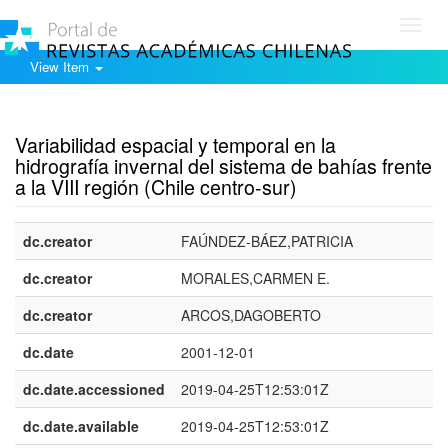
Toggl
navig
View Item
Show simple item record
Variabilidad espacial y temporal en la
hidrografía invernal del sistema de bahías frente
a la VIII región (Chile centro-sur)
dc.creator
FAÚNDEZ-BÁEZ,PATRICIA
dc.creator
MORALES,CARMEN E.
dc.creator
ARCOS,DAGOBERTO
dc.date
2001-12-01
dc.date.accessioned
2019-04-25T12:53:01Z
dc.date.available
2019-04-25T12:53:01Z