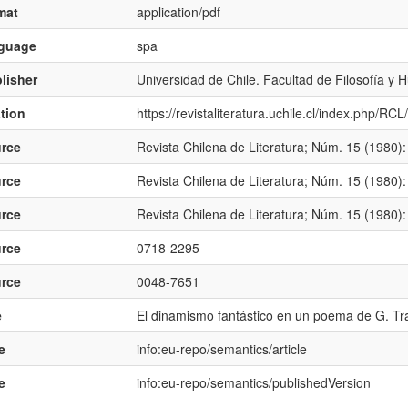
mat
application/pdf
nguage
spa
lisher
Universidad de Chile. Facultad de Filosofía y
ation
https://revistaliteratura.uchile.cl/index.php/RC
rce
Revista Chilena de Literatura; Núm. 15 (1980): 
rce
Revista Chilena de Literatura; Núm. 15 (1980): 
rce
Revista Chilena de Literatura; Núm. 15 (1980): 
rce
0718-2295
rce
0048-7651
e
El dinamismo fantástico en un poema de G. Tr
e
info:eu-repo/semantics/article
e
info:eu-repo/semantics/publishedVersion