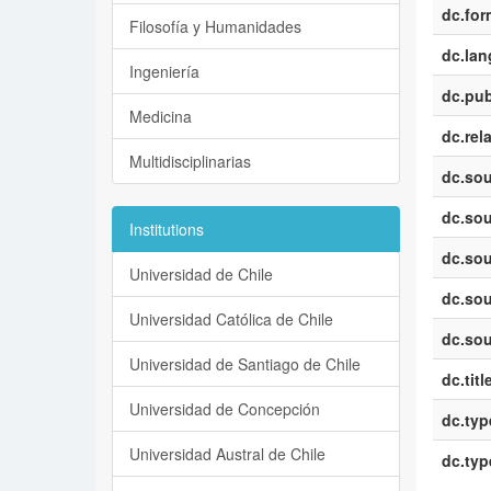
dc.for
Filosofía y Humanidades
dc.la
Ingeniería
dc.pub
Medicina
dc.rel
Multidisciplinarias
dc.sou
dc.sou
Institutions
dc.sou
Universidad de Chile
dc.sou
Universidad Católica de Chile
dc.sou
Universidad de Santiago de Chile
dc.titl
Universidad de Concepción
dc.typ
Universidad Austral de Chile
dc.typ