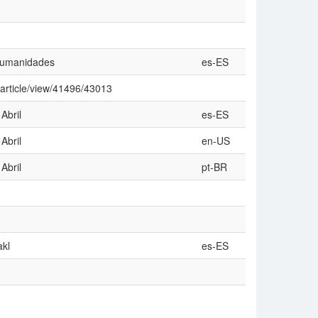
 Humanidades
es-ES
L/article/view/41496/43013
Abril
es-ES
Abril
en-US
Abril
pt-BR
akl
es-ES