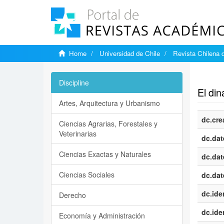
Home
Universidad de Chile
Revista Chilena d
Show si
Discipline
El di
Artes, Arquitectura y Urbanismo
dc.cre
Ciencias Agrarias, Forestales y
Veterinarias
dc.dat
Ciencias Exactas y Naturales
dc.dat
Ciencias Sociales
dc.dat
dc.iden
Derecho
dc.iden
Economía y Administración