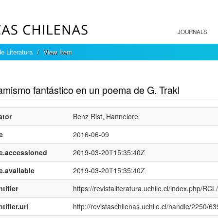
JOURNALS
e Literatura
View Item
mple item record
namismo fantástico en un poema de G. Trakl
ator
Benz Rist, Hannelore
e
2016-06-09
e.accessioned
2019-03-20T15:35:40Z
e.available
2019-03-20T15:35:40Z
tifier
https://revistaliteratura.uchile.cl/index.php/RCL
tifier.uri
http://revistaschilenas.uchile.cl/handle/2250/63