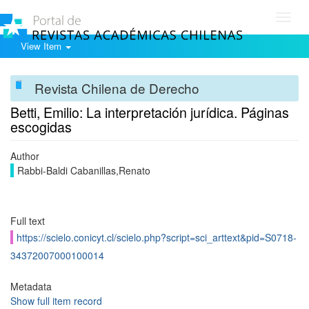
Toggl
navig
View Item
Revista Chilena de Derecho
Betti, Emilio: La interpretación jurídica. Páginas
escogidas
Author
Rabbi-Baldi Cabanillas,Renato
Full text
https://scielo.conicyt.cl/scielo.php?script=sci_arttext&pid=S0718-
34372007000100014
Metadata
Show full item record