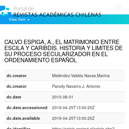
Toggl
navig
View Item
Show simple item record
CALVO ESPIGA, A., EL MATRIMONIO ENTRE
ESCILA Y CARIBDIS. HISTORIA Y LIMITES DE
SU PROCESO SECULARIZADOR EN EL
ORDENAMIENTO ESPAÑOL
dc.creator
Meléndez-Valdés Navas,Marina
dc.creator
Parody Navarro,J. Antonio
dc.date
2010-08-01
dc.date.accessioned
2019-04-25T13:00:25Z
dc.date.available
2019-04-25T13:00:25Z
dc.identifier
https://scielo.conicyt.cl/scielo.php?