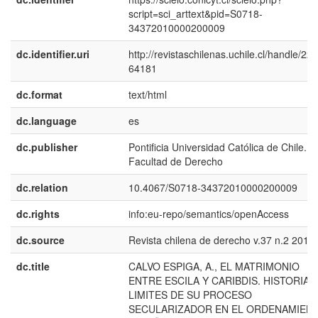
script=sci_arttext&pid=S0718-
34372010000200009
dc.identifier.uri
http://revistaschilenas.uchile.cl/handle/225
64181
dc.format
text/html
dc.language
es
dc.publisher
Pontificia Universidad Católica de Chile.
Facultad de Derecho
dc.relation
10.4067/S0718-34372010000200009
dc.rights
info:eu-repo/semantics/openAccess
dc.source
Revista chilena de derecho v.37 n.2 2010
dc.title
CALVO ESPIGA, A., EL MATRIMONIO
ENTRE ESCILA Y CARIBDIS. HISTORIA 
LIMITES DE SU PROCESO
SECULARIZADOR EN EL ORDENAMIEN