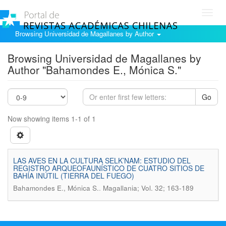
Toggl
navig
Browsing Universidad de Magallanes by Author
Browsing Universidad de Magallanes by
Author "Bahamondes E., Mónica S."
Go
Now showing items 1-1 of 1
LAS AVES EN LA CULTURA SELK’NAM: ESTUDIO DEL
REGISTRO ARQUEOFAUNÍSTICO DE CUATRO SITIOS DE
BAHÍA INÚTIL (TIERRA DEL FUEGO)
.
Bahamondes E., Mónica S.
Magallania; Vol. 32; 163-189