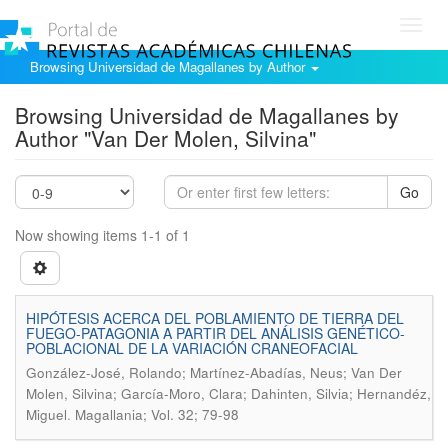
Toggl
navig
Browsing Universidad de Magallanes by Author
Browsing Universidad de Magallanes by
Author "Van Der Molen, Silvina"
Go
Now showing items 1-1 of 1
HIPÓTESIS ACERCA DEL POBLAMIENTO DE TIERRA DEL
FUEGO-PATAGONIA A PARTIR DEL ANÁLISIS GENÉTICO-
POBLACIONAL DE LA VARIACIÓN CRANEOFACIAL
González-José, Rolando; Martínez-Abadías, Neus; Van Der
Molen, Silvina; García-Moro, Clara; Dahinten, Silvia; Hernandéz,
.
Miguel
Magallania; Vol. 32; 79-98