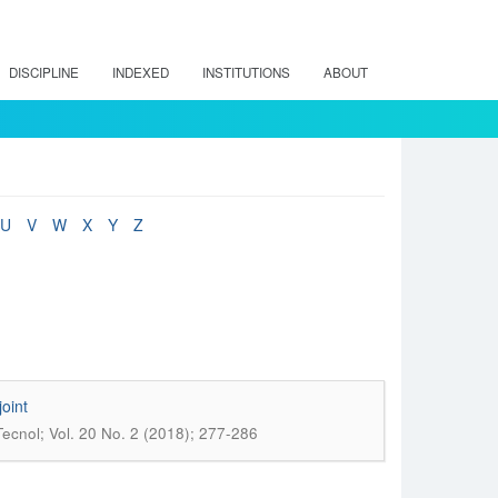
DISCIPLINE
INDEXED
INSTITUTIONS
ABOUT
U
V
W
X
Y
Z
oint
ecnol; Vol. 20 No. 2 (2018); 277-286