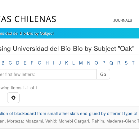
JOURNALS
rsidad del Bío-Bío by Subject
ing Universidad del Bío-Bío by Subject "Oak"
B
C
D
E
F
G
H
I
J
K
L
M
N
O
P
Q
R
S
T
Go
wing items 1-1 of 1
tion of blockboard from small athel slats end-glued by different type of j
.
an, Morteza; Moazami, Vahid; Mohebi Gargari, Rahim
Maderas-Cienc T