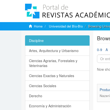
Home
Universidad del Bío-Bío
Browsing Unive
Brows
Discipline
0-9
A
Artes, Arquitectura y Urbanismo
Ciencias Agrarias, Forestales y
Veterinarias
Now sho
Ciencias Exactas y Naturales
Ciencias Sociales
Produc
Derecho
Nazeri
Economía y Administración