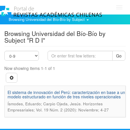
Toggl
navig
Browsing Universidad del Bío-Bío by Subject
Browsing Universidad del Bío-Bío by
Subject "R D I"
Go
Now showing items 1-1 of 1
El sistema de innovación del Perú: caracterización en base a un
modelo estructurado en función de tres niveles operacionales
.
Ísmodes, Eduardo; Carpio Ojeda, Jesús
Horizontes
Empresariales; Vol. 19 Núm. 2 (2020): Noviembre; 4-27