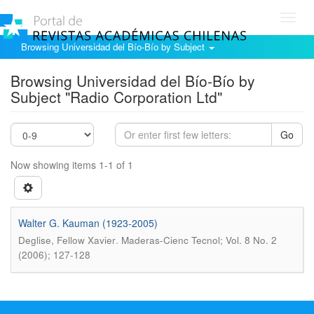
Toggl
navig
Browsing Universidad del Bío-Bío by Subject
Browsing Universidad del Bío-Bío by
Subject "Radio Corporation Ltd"
Go
Now showing items 1-1 of 1
Walter G. Kauman (1923-2005)
.
Deglise, Fellow Xavier
Maderas-Cienc Tecnol; Vol. 8 No. 2
(2006); 127-128