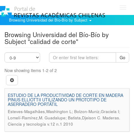
Toggl
navig
Browsing Universidad del Bío-Bío by Subject
Browsing Universidad del Bío-Bío by
Subject "calidad de corte"
Go
Now showing items 1-2 of 2
ESTUDIO DE LA PRODUCTIVIDAD DE CORTE EN MADERA
PINUS ELLIOTTII UTILIZANDO UN PROTOTIPO DE
ASERRADERO PORTÁTIL
Esteves-Magalhães,Washington L; Bolzon-Muniz,Graciela I;
.
Lomelí-Ramírez,M. Guadalupe; Batista,Djeison C
Maderas.
Ciencia y tecnología v.12 n.1 2010