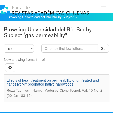
Toggl
navig
Browsing Universidad del Bío-Bío by Subject
Browsing Universidad del Bío-Bío by
Subject "gas permeability"
Go
Now showing items 1-1 of 1
Effects of heat-treatment on permeability of untreated and
nanosilver-impregnated native hardwoods
.
Reza Taghiyari, Hamid
Maderas-Cienc Tecnol; Vol. 15 No. 2
(2013); 183-194