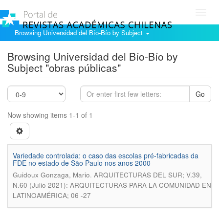
Toggl
navig
Browsing Universidad del Bío-Bío by Subject
Browsing Universidad del Bío-Bío by
Subject "obras públicas"
Go
Now showing items 1-1 of 1
Variedade controlada: o caso das escolas pré-fabricadas da
FDE no estado de São Paulo nos anos 2000
.
Guidoux Gonzaga, Mario
ARQUITECTURAS DEL SUR; V.39,
N.60 (Julio 2021): ARQUITECTURAS PARA LA COMUNIDAD EN
LATINOAMÉRICA; 06 -27