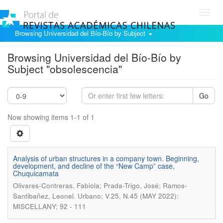
Toggl
navig
Browsing Universidad del Bío-Bío by Subject
Browsing Universidad del Bío-Bío by
Subject "obsolescencia"
Go
Now showing items 1-1 of 1
Analysis of urban structures in a company town. Beginning,
development, and decline of the “New Camp” case,
Chuquicamata
Olivares-Contreras, Fabiola; Prada-Trigo, José; Ramos-
.
Santibañez, Leonel
Urbano; V.25, N.45 (MAY 2022):
MISCELLANY; 92 - 111