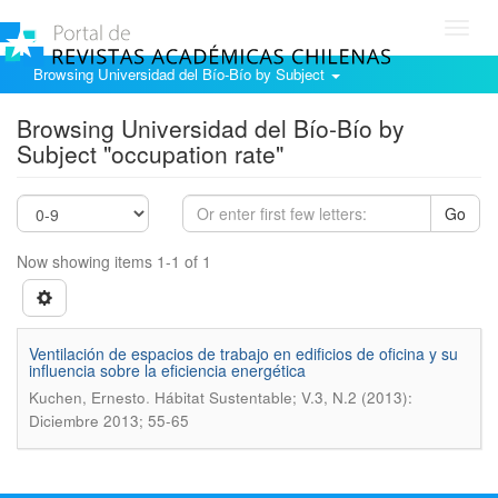
Toggl
navig
Browsing Universidad del Bío-Bío by Subject
Browsing Universidad del Bío-Bío by
Subject "occupation rate"
Go
Now showing items 1-1 of 1
Ventilación de espacios de trabajo en edificios de oficina y su
influencia sobre la eficiencia energética
.
Kuchen, Ernesto
Hábitat Sustentable; V.3, N.2 (2013):
Diciembre 2013; 55-65