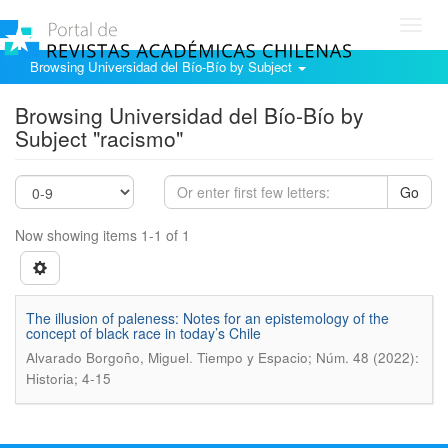
Toggl
navig
Browsing Universidad del Bío-Bío by Subject
Browsing Universidad del Bío-Bío by
Subject "racismo"
Go
Now showing items 1-1 of 1
The illusion of paleness: Notes for an epistemology of the
concept of black race in today’s Chile
.
Alvarado Borgoño, Miguel
Tiempo y Espacio; Núm. 48 (2022):
Historia; 4-15