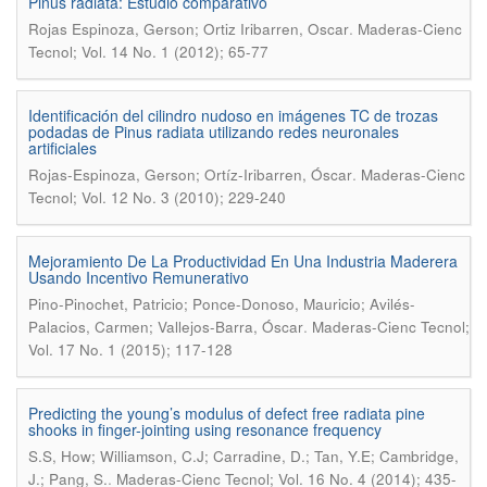
Pinus radiata: Estudio comparativo
.
Rojas Espinoza, Gerson; Ortiz Iribarren, Oscar
Maderas-Cienc
Tecnol; Vol. 14 No. 1 (2012); 65-77
Identificación del cilindro nudoso en imágenes TC de trozas
podadas de Pinus radiata utilizando redes neuronales
artificiales
.
Rojas-Espinoza, Gerson; Ortíz-Iribarren, Óscar
Maderas-Cienc
Tecnol; Vol. 12 No. 3 (2010); 229-240
Mejoramiento De La Productividad En Una Industria Maderera
Usando Incentivo Remunerativo
Pino-Pinochet, Patricio; Ponce-Donoso, Mauricio; Avilés-
.
Palacios, Carmen; Vallejos-Barra, Óscar
Maderas-Cienc Tecnol;
Vol. 17 No. 1 (2015); 117-128
Predicting the young’s modulus of defect free radiata pine
shooks in finger-jointing using resonance frequency
S.S, How; Williamson, C.J; Carradine, D.; Tan, Y.E; Cambridge,
.
J.; Pang, S.
Maderas-Cienc Tecnol; Vol. 16 No. 4 (2014); 435-