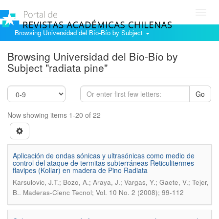
Toggl
navig
Browsing Universidad del Bío-Bío by Subject
Browsing Universidad del Bío-Bío by
Subject "radiata pine"
Go
Now showing items 1-20 of 22
Aplicación de ondas sónicas y ultrasónicas como medio de
control del ataque de termitas subterráneas Reticulitermes
flavipes (Kollar) en madera de Pino Radiata
Karsulovic, J.T.; Bozo, A.; Araya, J.; Vargas, Y.; Gaete, V.; Tejer,
.
B.
Maderas-Cienc Tecnol; Vol. 10 No. 2 (2008); 99-112