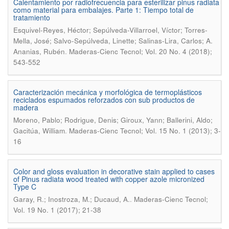
Calentamiento por radiofrecuencia para esterilizar pinus radiata
como material para embalajes. Parte 1: Tiempo total de
tratamiento
Esquivel-Reyes, Héctor; Sepúlveda-Villarroel, Víctor; Torres-
Mella, José; Salvo-Sepúlveda, Linette; Salinas-Lira, Carlos; A.
.
Ananias, Rubén
Maderas-Cienc Tecnol; Vol. 20 No. 4 (2018);
543-552
Caracterización mecánica y morfológica de termoplásticos
reciclados espumados reforzados con sub productos de
madera
Moreno, Pablo; Rodrigue, Denis; Giroux, Yann; Ballerini, Aldo;
.
Gacitúa, William
Maderas-Cienc Tecnol; Vol. 15 No. 1 (2013); 3-
16
Color and gloss evaluation in decorative stain applied to cases
of Pinus radiata wood treated with copper azole micronized
Type C
.
Garay, R.; Inostroza, M.; Ducaud, A.
Maderas-Cienc Tecnol;
Vol. 19 No. 1 (2017); 21-38