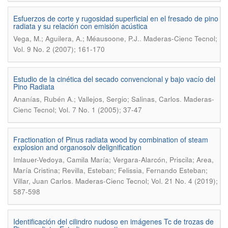
Esfuerzos de corte y rugosidad superficial en el fresado de pino
radiata y su relación con emisión acústica
.
Vega, M.; Aguilera, A.; Méausoone, P.J.
Maderas-Cienc Tecnol;
Vol. 9 No. 2 (2007); 161-170
Estudio de la cinética del secado convencional y bajo vacío del
Pino Radiata
.
Ananías, Rubén A.; Vallejos, Sergio; Salinas, Carlos
Maderas-
Cienc Tecnol; Vol. 7 No. 1 (2005); 37-47
Fractionation of Pinus radiata wood by combination of steam
explosion and organosolv delignification
Imlauer-Vedoya, Camila María; Vergara-Alarcón, Priscila; Area,
María Cristina; Revilla, Esteban; Felissia, Fernando Esteban;
.
Villar, Juan Carlos
Maderas-Cienc Tecnol; Vol. 21 No. 4 (2019);
587-598
Identificación del cilindro nudoso en imágenes Tc de trozas de