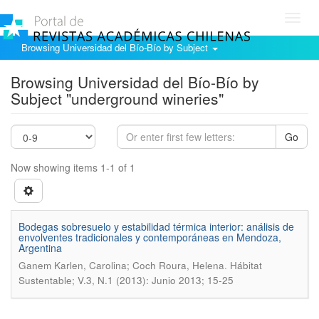
Toggl
navig
Browsing Universidad del Bío-Bío by Subject
Browsing Universidad del Bío-Bío by
Subject "underground wineries"
Go
Now showing items 1-1 of 1
Bodegas sobresuelo y estabilidad térmica interior: análisis de
envolventes tradicionales y contemporáneas en Mendoza,
Argentina
.
Ganem Karlen, Carolina; Coch Roura, Helena
Hábitat
Sustentable; V.3, N.1 (2013): Junio 2013; 15-25