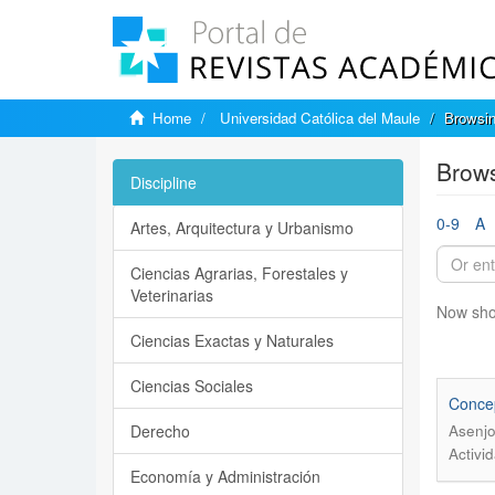
Home
Universidad Católica del Maule
Browsin
Brows
Discipline
0-9
A
Artes, Arquitectura y Urbanismo
Ciencias Agrarias, Forestales y
Veterinarias
Now sho
Ciencias Exactas y Naturales
Ciencias Sociales
Concep
Derecho
Asenjo
Activi
Economía y Administración