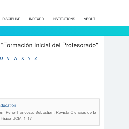
DISCIPLINE
INDEXED
INSTITUTIONS
ABOUT
"Formación Inicial del Profesorado"
U
V
W
X
Y
Z
Education
.
tian; Peña-Troncoso, Sebastián
Revista Ciencias de la
d Física UCM; 1-17