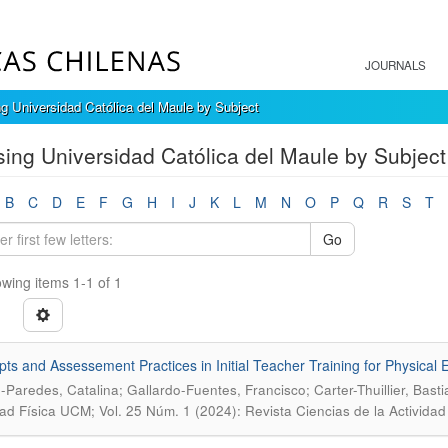
JOURNALS
g Universidad Católica del Maule by Subject
ing Universidad Católica del Maule by Subject 
B
C
D
E
F
G
H
I
J
K
L
M
N
O
P
Q
R
S
T
Go
wing items 1-1 of 1
ts and Assessement Practices in Initial Teacher Training for Physical 
-Paredes, Catalina; Gallardo-Fuentes, Francisco; Carter-Thuillier, Bas
dad Física UCM; Vol. 25 Núm. 1 (2024): Revista Ciencias de la Activida