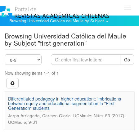
Toggl
navig
Browsing Universidad Católica del Maule by Subject
Browsing Universidad Católica del Maule
by Subject "first generation"
Go
Now showing items 1-1 of 1
Differentiated pedagogy in higher education:: imbrications
between equity and educational segmentation in "First
Generation" students
.
Jarpa Arriagada, Carmen Gloria
UCMaule; Núm. 53 (2017):
UCMaule; 9-31