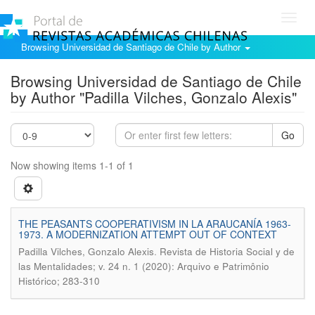
Toggl
navig
Browsing Universidad de Santiago de Chile by Author
Browsing Universidad de Santiago de Chile
by Author "Padilla Vilches, Gonzalo Alexis"
Go
Now showing items 1-1 of 1
THE PEASANTS COOPERATIVISM IN LA ARAUCANÍA 1963-
1973. A MODERNIZATION ATTEMPT OUT OF CONTEXT
.
Padilla Vilches, Gonzalo Alexis
Revista de Historia Social y de
las Mentalidades; v. 24 n. 1 (2020): Arquivo e Patrimônio
Histórico; 283-310