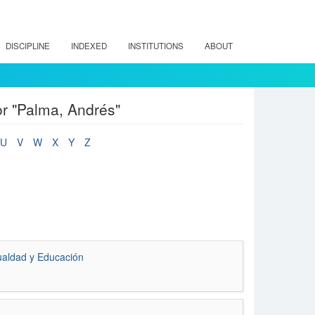
DISCIPLINE
INDEXED
INSTITUTIONS
ABOUT
r "Palma, Andrés"
U
V
W
X
Y
Z
gualdad y Educación