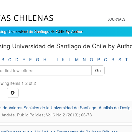
JOURNALS
ing Universidad de Santiago de Chile by Author
ing Universidad de Santiago de Chile by Autho
B
C
D
E
F
G
H
I
J
K
L
M
N
O
P
Q
R
S
T
Go
wing items 1-2 of 2
o de Valores Sociales de la Universidad de Santiago: Análisis de Desi
.
 Andrés
Public Policies; Vol 6 No 2 (2013); 66-73