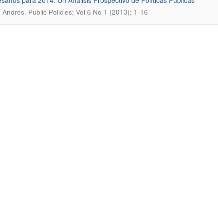
safíos para 2014: Un Análisis Prospectivo de Políticas Públicas
.
 Andrés
Public Policies; Vol 6 No 1 (2013); 1-16