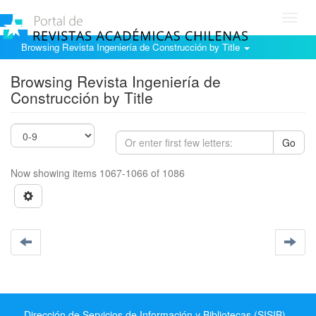
Toggl
navig
Browsing Revista Ingeniería de Construcción by Title
Browsing Revista Ingeniería de
Construcción by Title
Go
Now showing items 1067-1066 of 1086
Dirección de Servicios de Información y Bibliotecas (SISIB) -