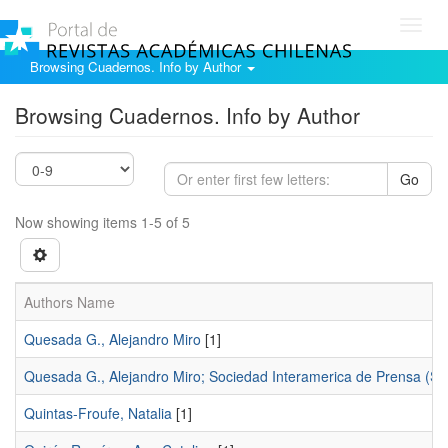
Toggl
navig
Browsing Cuadernos. Info by Author
Browsing Cuadernos. Info by Author
Go
Now showing items 1-5 of 5
Authors Name
Quesada G., Alejandro Miro
[1]
Quesada G., Alejandro Miro; Sociedad Interamerica de Prensa (SI
Quintas-Froufe, Natalia
[1]