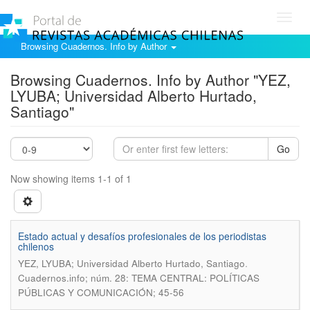
Toggl
navig
Browsing Cuadernos. Info by Author
Browsing Cuadernos. Info by Author "YEZ,
LYUBA; Universidad Alberto Hurtado,
Santiago"
Go
Now showing items 1-1 of 1
Estado actual y desafíos profesionales de los periodistas
chilenos
.
YEZ, LYUBA; Universidad Alberto Hurtado, Santiago
Cuadernos.info; núm. 28: TEMA CENTRAL: POLÍTICAS
PÚBLICAS Y COMUNICACIÓN; 45-56