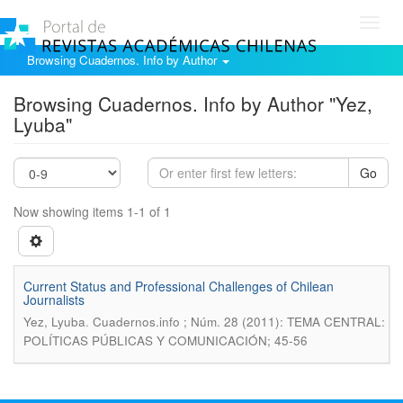
Toggl
navig
Browsing Cuadernos. Info by Author
Browsing Cuadernos. Info by Author "Yez,
Lyuba"
Go
Now showing items 1-1 of 1
Current Status and Professional Challenges of Chilean
Journalists
.
Yez, Lyuba
Cuadernos.info ; Núm. 28 (2011): TEMA CENTRAL:
POLÍTICAS PÚBLICAS Y COMUNICACIÓN; 45-56