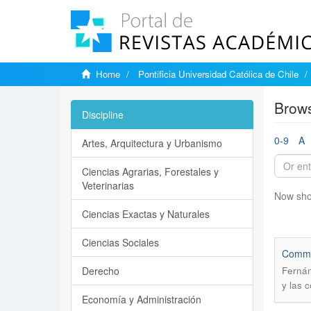
Home
Pontificia Universidad Católica de Chile
Brows
Discipline
0-9
A
Artes, Arquitectura y Urbanismo
Ciencias Agrarias, Forestales y
Veterinarias
Now sho
Ciencias Exactas y Naturales
Ciencias Sociales
Commun
Derecho
Fernán
y las 
Economía y Administración