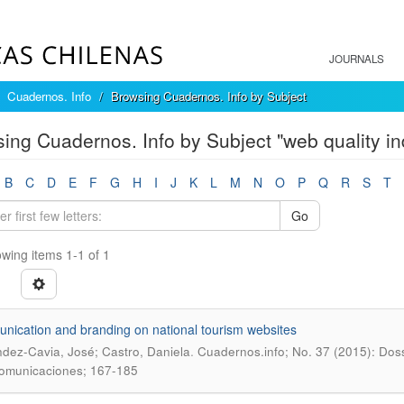
JOURNALS
Cuadernos. Info
Browsing Cuadernos. Info by Subject
ing Cuadernos. Info by Subject "web quality in
B
C
D
E
F
G
H
I
J
K
L
M
N
O
P
Q
R
S
T
Go
wing items 1-1 of 1
ication and branding on national tourism websites
.
dez-Cavia, José; Castro, Daniela
Cuadernos.info; No. 37 (2015): Dos
comunicaciones; 167-185