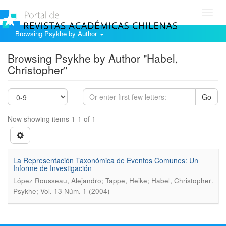
Toggl
navig
Browsing Psykhe by Author
Browsing Psykhe by Author "Habel,
Christopher"
Go
Now showing items 1-1 of 1
La Representación Taxonómica de Eventos Comunes: Un
Informe de Investigación
.
López Rousseau, Alejandro; Tappe, Heike; Habel, Christopher
Psykhe; Vol. 13 Núm. 1 (2004)