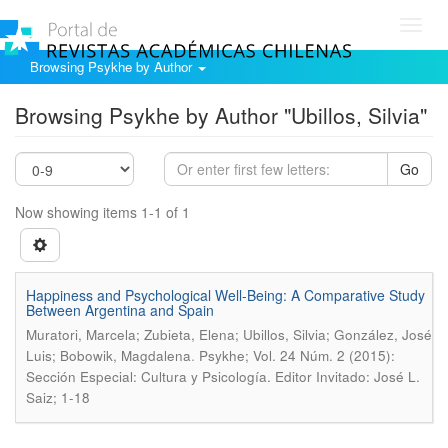
Toggl
navig
Browsing Psykhe by Author
Browsing Psykhe by Author "Ubillos, Silvia"
Go
Now showing items 1-1 of 1
Happiness and Psychological Well-Being: A Comparative Study
Between Argentina and Spain
Muratori, Marcela; Zubieta, Elena; Ubillos, Silvia; González, José
.
Luis; Bobowik, Magdalena
Psykhe; Vol. 24 Núm. 2 (2015):
Sección Especial: Cultura y Psicología. Editor Invitado: José L.
Saiz; 1-18