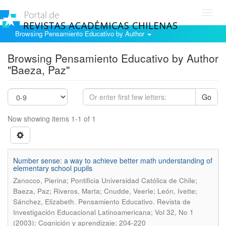
Toggl
navig
Browsing Pensamiento Educativo by Author
Browsing Pensamiento Educativo by Author
"Baeza, Paz"
Go
Now showing items 1-1 of 1
Number sense: a way to achieve better math understanding of
elementary school pupils
Zanocco, Pierina; Pontificia Universidad Católica de Chile;
Baeza, Paz; Riveros, Marta; Cnudde, Veerle; León, Ivette;
.
Sánchez, Elizabeth
Pensamiento Educativo. Revista de
Investigación Educacional Latinoamericana; Vol 32, No 1
(2003): Cognición y aprendizaje; 204-220