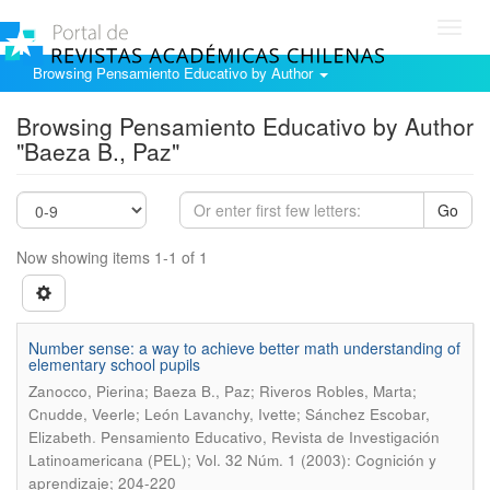
Toggl
navig
Browsing Pensamiento Educativo by Author
Browsing Pensamiento Educativo by Author
"Baeza B., Paz"
Go
Now showing items 1-1 of 1
Number sense: a way to achieve better math understanding of
elementary school pupils
Zanocco, Pierina; Baeza B., Paz; Riveros Robles, Marta;
Cnudde, Veerle; León Lavanchy, Ivette; Sánchez Escobar,
.
Elizabeth
Pensamiento Educativo, Revista de Investigación
Latinoamericana (PEL); Vol. 32 Núm. 1 (2003): Cognición y
aprendizaje; 204-220