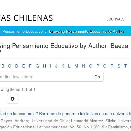
JOURNALS
Pensamiento Educativo
Browsing Pensamiento Educativo by Author
ing Pensamiento Educativo by Author "Baeza 
"
B
C
D
E
F
G
H
I
J
K
L
M
N
O
P
Q
R
S
T
Go
wing items 1-1 of 1
dad en la academia? Barreras de género e iniciativas en una universid
Reyes, Andrea; Universidad de Chile; Lamadrid Álvarez, Silvia; Univer
igación Educacional Latinoamericana; Vol 56, No 1 (2019): Feminismo,