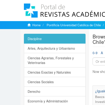
Home
Pontificia Universidad Católica de Chile
Brows
Discipline
Chile
Artes, Arquitectura y Urbanismo
0-9
A
Ciencias Agrarias, Forestales y
Veterinarias
Now sho
Ciencias Exactas y Naturales
Ciencias Sociales
¿Igual
Derecho
Baeza 
Economía y Administración
Invest